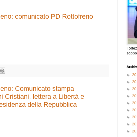
reno: comunicato PD Rottofreno
Fortez
soppor
Archiv
►
20
►
20
reno: Comunicato stampa
►
20
 Cristiani, lettera a Libertà e
►
20
esidenza della Repubblica
►
20
►
20
►
20
►
20
►
20