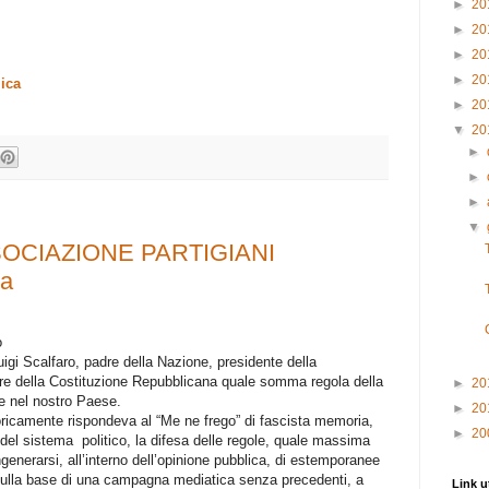
►
20
►
20
►
20
►
20
ica
►
20
▼
20
►
►
►
▼
SSOCIAZIONE PARTIGIANI
za
o
uigi Scalfaro, padre della Nazione, presidente della
re della Costituzione Repubblicana quale somma regola della
►
20
le nel nostro Paese.
►
20
foricamente rispondeva al “Me ne frego” di fascista memoria,
►
20
 del sistema politico, la difesa delle regole, quale massima
ngenerarsi, all’interno dell’opinione pubblica, di estemporanee
i, sulla base di una campagna mediatica senza precedenti, a
Link ut