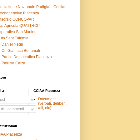
ociazione Nazionale Partigiani Cristiani
fcooperative Piacenza
nsorzio CONCOPAR
op.Agricola QUATTROP
perativa San Martino
ituto Sant'Eufemia
o Daniel Negri
o On.Gianluca Benamati
o Partito Democratico Piacenza
o Patrizia Calza
tore
ti a
CCIAA Piacenza
Documenti
ost
(verbali, deliberi,
atti, etc)
tti i commenti
stituzionali
IAA Piacenza