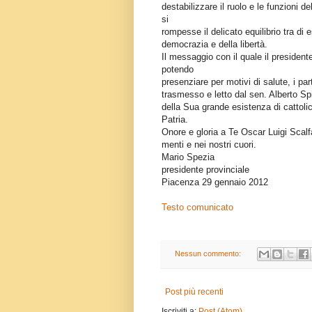
destabilizzare il ruolo e le funzioni d
si
rompesse il delicato equilibrio tra di 
democrazia e della libertà.
Il messaggio con il quale il presiden
potendo
presenziare per motivi di salute, i pa
trasmesso e letto dal sen. Alberto Spig
della Sua grande esistenza di cattolico
Patria.
Onore e gloria a Te Oscar Luigi Scal
menti e nei nostri cuori.
Mario Spezia
presidente provinciale
Piacenza 29 gennaio 2012
Testo comunicato
Nessun commento:
Post più recenti
Iscriviti a:
Post (Atom)