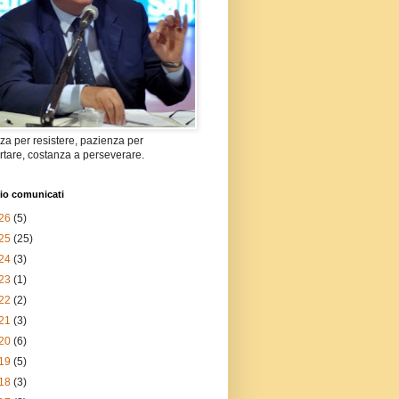
za per resistere, pazienza per
tare, costanza a perseverare.
io comunicati
26
(5)
25
(25)
24
(3)
23
(1)
22
(2)
21
(3)
20
(6)
19
(5)
18
(3)