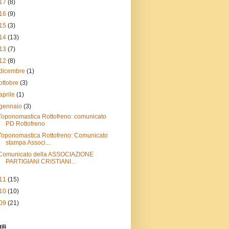
17
(8)
16
(9)
15
(3)
14
(13)
13
(7)
12
(8)
dicembre
(1)
ottobre
(3)
aprile
(1)
gennaio
(3)
Toponomastica Rottofreno: comunicato
PD Rottofreno
Toponomastica Rottofreno: Comunicato
stampa Associ...
Comunicato della ASSOCIAZIONE
PARTIGIANI CRISTIANI...
11
(15)
10
(10)
09
(21)
ili