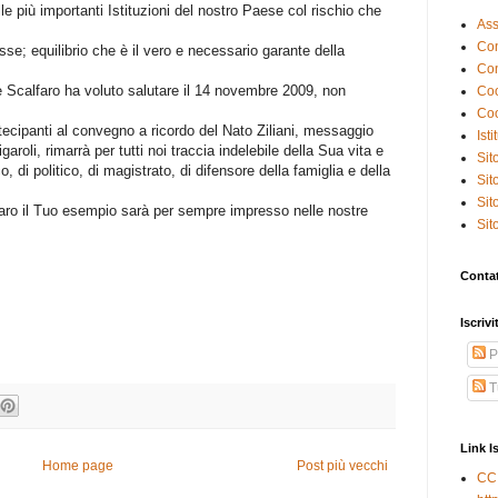
elle più importanti Istituzioni del nostro Paese col rischio che
Ass
Con
esse; equilibrio che è il vero e necessario garante della
Co
te Scalfaro ha voluto salutare il 14 novembre 2009, non
Co
Coo
rtecipanti al convegno a ricordo del Nato Ziliani, messaggio
Ist
aroli, rimarrà per tutti noi traccia indelebile della Sua vita e
Sit
, di politico, di magistrato, di difensore della famiglia e della
Sit
Sit
faro il Tuo esempio sarà per sempre impresso nelle nostre
Sit
Conta
Iscrivi
P
Tu
Link I
Home page
Post più vecchi
CC