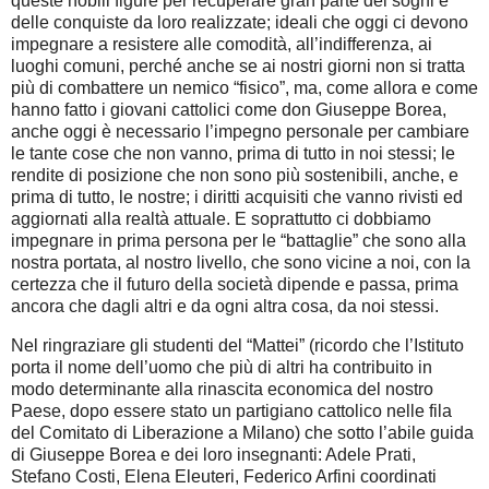
queste nobili figure per recuperare gran parte dei sogni e
delle conquiste da loro realizzate; ideali che oggi ci devono
impegnare a resistere alle comodità, all’indifferenza, ai
luoghi comuni, perché anche se ai nostri giorni non si tratta
più di combattere un nemico “fisico”, ma, come allora e come
hanno fatto i giovani cattolici come don Giuseppe Borea,
anche oggi è necessario l’impegno personale per cambiare
le tante cose che non vanno, prima di tutto in noi stessi; le
rendite di posizione che non sono più sostenibili, anche, e
prima di tutto, le nostre; i diritti acquisiti che vanno rivisti ed
aggiornati alla realtà attuale. E soprattutto ci dobbiamo
impegnare in prima persona per le “battaglie” che sono alla
nostra portata, al nostro livello, che sono vicine a noi, con la
certezza che il futuro della società dipende e passa, prima
ancora che dagli altri e da ogni altra cosa, da noi stessi.
Nel ringraziare gli studenti del “Mattei” (ricordo che l’Istituto
porta il nome dell’uomo che più di altri ha contribuito in
modo determinante alla rinascita economica del nostro
Paese, dopo essere stato un partigiano cattolico nelle fila
del Comitato di Liberazione a Milano) che sotto l’abile guida
di Giuseppe Borea e dei loro insegnanti: Adele Prati,
Stefano Costi, Elena Eleuteri, Federico Arfini coordinati